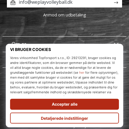
info@weplayvolleyball.dk
Anmod om udbetaling
Om os
Kundeservice
Instagram
WePlayVolleyball.dk
© 2010 – 2026
WePlayVolleyball.dk