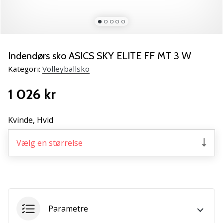
vores
Weplayvolleyball
ambassadør
Har
Indendørs sko ASICS SKY ELITE FF MT 3 W
du
den
Kategori:
Volleyballsko
samme
hobby
1 026 kr
som
os?
Kvinde,
Hvid
Så
lad
Vælg en størrelse
os
løbe
sammen.
11. 8. 2022
Parametre
•
2 min. Læsning