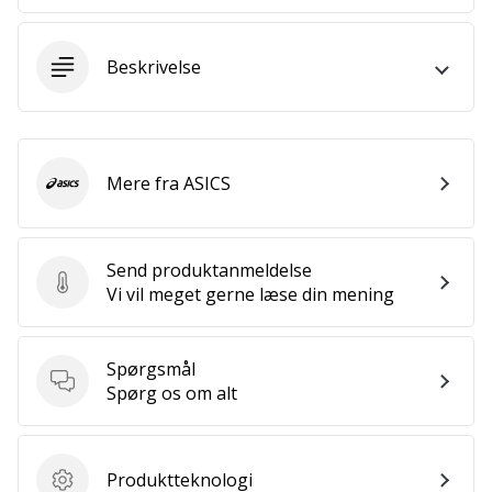
Weplayvolleyball
affiliate
Beskrivelse
program
Har
du
din
Mere fra ASICS
egen
ASICS
hjemmeside,
blog,
administrerer
Send produktanmeldelse
du
Send produktanmeldelse
Vi vil meget gerne læse din mening
en
Facebook-
side
Spørgsmål
eller
Spørgsmål
Spørg os om alt
diskussionsforum?
Lad
dem
tjene.
Produktteknologi
Produktteknologi