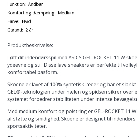
Funktion:
Åndbar
Komfort og dæmpning:
Medium
Farve:
Hvid
Garanti:
2 år
Produktbeskrivelse:
Løft dit indendørsspil med ASICS GEL-ROCKET 11 W skoene
ydeevne og stil. Disse lave sneakers er perfekte til voll
komfortabel pasform.
Skoene er lavet af 100% syntetisk læder og har et slankt
GEL®-teknologien under hælen og spidsen sikrer overle
systemet forbedrer stabiliteten under intense bevægelse
Med medium komfort og polstring er GEL-ROCKET 11 W ide
af støtte og smidighed. Skoene er designet til indendørs l
sportsaktiviteter.