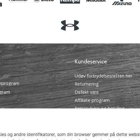
Kundeservice
Udøv fortrydelsesretten her
rprogram
Returnering
ogram
Defekt vare
Affiliate program
Forsendelse og betaling
illinger
Find den rigtige størrelse
tingelser
Kontakt
Ofte stillede spørgsmål