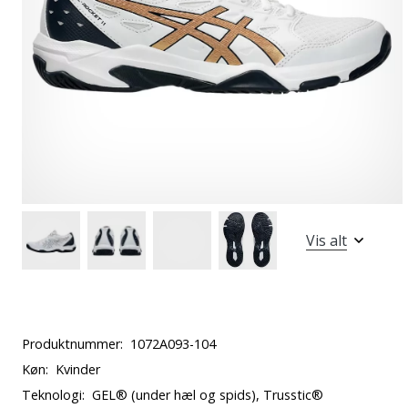
Vis alt
Produktnummer:
1072A093-104
Køn:
Kvinder
Teknologi:
GEL® (under hæl og spids), Trusstic®