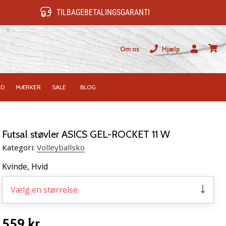
TILBAGEBETALINGSGARANTI
Om os
Hjælp
Bruger
kurv
ID
MÆRKER
SALE
BLOG
Futsal støvler ASICS GEL-ROCKET 11 W
Kategori:
Volleyballsko
Kvinde,
Hvid
Vælg en størrelse
559 kr