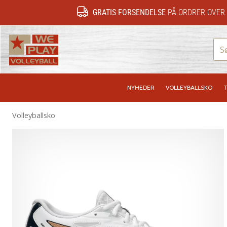
GRATIS FORSENDELSE
PÅ ORDRER OVER 
WePlayVolleyball.dk
NYHEDER
VOLLEYBALLSKO
T
Volleyballsko