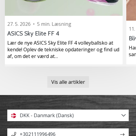
27. 5. 2026
•
5 min. Læsning
11.
ASICS Sky Elite FF 4
Bl
Lær de nye ASICS Sky Elite FF 4 volleyballsko at
Ha
kende! Oplev de tekniske opdateringer og find ud
sa
af, om det er værd at…
Vis alle artikler
DKK - Danmark (Dansk)
+302111996496