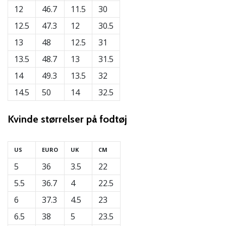
Bliv
12
46.7
11.5
30
en
12.5
47.3
12
30.5
del…
13
48
12.5
31
13.5
48.7
13
31.5
Vis alle
14
49.3
13.5
32
artikler
14.5
50
14
32.5
Kvinde
størrelser på fodtøj
US
EURO
UK
CM
5
36
3.5
22
5.5
36.7
4
22.5
6
37.3
4.5
23
6.5
38
5
23.5