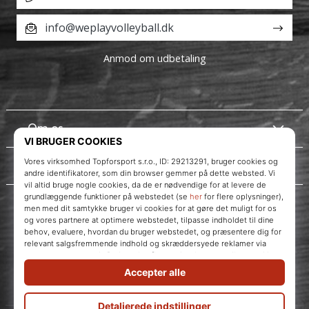
info@weplayvolleyball.dk
Anmod om udbetaling
Om os
Kundeservice
Instagram
WePlayVolleyball.dk