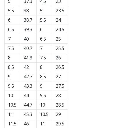
5
37.3
4.5
23
Weplayvolleyball
5.5
38
5
23.5
affiliate
6
38.7
5.5
24
program
6.5
39.3
6
24.5
Har
du
7
40
6.5
25
din
7.5
40.7
7
25.5
egen
hjemmeside,
8
41.3
7.5
26
blog,
8.5
42
8
26.5
administrerer
du
9
42.7
8.5
27
en
9.5
43.3
9
27.5
Facebook-
side
10
44
9.5
28
eller
10.5
44.7
10
28.5
diskussionsforum?
Lad
11
45.3
10.5
29
dem
11.5
46
11
29.5
tjene.