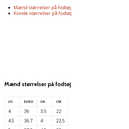
vores
Mænd størrelser på fodtøj
Weplayvolleyball
Kvinde størrelser på fodtøj
ambassadør
Har
du
den
samme
hobby
som
os?
Så
lad
os
Mænd
størrelser på fodtøj
løbe
sammen.
US
EURO
UK
CM
4
36
3.5
22
11. 8. 2022
4.5
36.7
4
22.5
•
2 min. Læsning