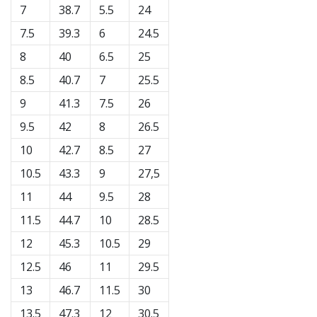
7
38.7
5.5
24
7.5
39.3
6
24.5
8
40
6.5
25
8.5
40.7
7
25.5
9
41.3
7.5
26
9.5
42
8
26.5
10
42.7
8.5
27
10.5
43.3
9
27,5
11
44
9.5
28
11.5
44.7
10
28.5
12
45.3
10.5
29
12.5
46
11
29.5
13
46.7
11.5
30
13.5
47.3
12
30.5