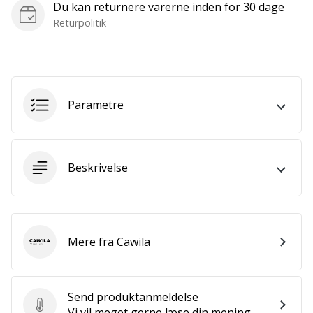
Du kan returnere varerne inden for 30 dage
Bliv
en
Returpolitik
del…
Vis alle
Parametre
artikler
Beskrivelse
Mere fra Cawila
Cawila
Send produktanmeldelse
Send produktanmeldelse
Vi vil meget gerne læse din mening