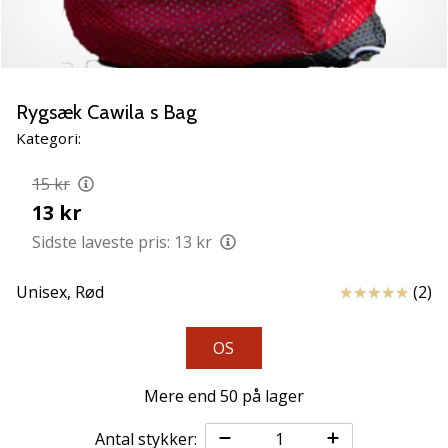
vores
Weplayvolleyball
ambassadør
Har
Rygsæk Cawila s Bag
du
den
Kategori:
samme
hobby
15 kr
som
13 kr
os?
Sidste laveste pris:
13 kr
Så
lad
os
Anmeldelser
Unisex,
Rød
(2)
løbe
sammen.
OS
Mere end 50 på lager
11. 8. 2022
•
Antal stykker:
2 min. Læsning