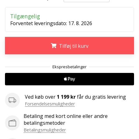
Weplayvolleyball
affiliate
Tilgængelig
program
Forventet leveringsdato:
17. 8. 2026
Har
du
Tilføj til kurv
din
egen
hjemmeside,
.
.
.
blog,
administrerer
du
en
Facebook-
Ved køb over
1 199 kr
får du gratis levering
side
Forsendelsesmuligheder
eller
diskussionsforum?
Betaling med kort online eller andre
Lad
betalingsmetoder
dem
Betalingsmuligheder
tjene.