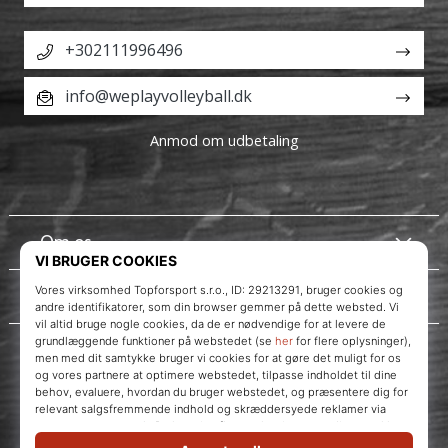
+302111996496
info@weplayvolleyball.dk
Anmod om udbetaling
Om os
Kundeservice
WePlayVolleyball.dk