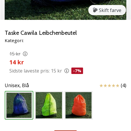
vores
Skift farve
Weplayvolleyball
ambassadør
Har
Taske Cawila Leibchenbeutel
du
den
Kategori:
samme
hobby
15 kr
som
14 kr
os?
Sidste laveste pris:
15 kr
-7%
Så
lad
os
Anmeldelser
Unisex,
Blå
(4)
løbe
sammen.
11. 8. 2022
•
2 min. Læsning