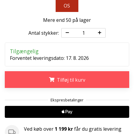
OS
Weplayvolleyball
affiliate
Mere end 50 på lager
program
Har
Antal stykker:
du
din
Tilgængelig
egen
Forventet leveringsdato:
17. 8. 2026
hjemmeside,
blog,
administrerer
du
Tilføj til kurv
en
Facebook-
.
.
.
side
eller
diskussionsforum?
Lad
dem
Ved køb over
1 199 kr
får du gratis levering
tjene.