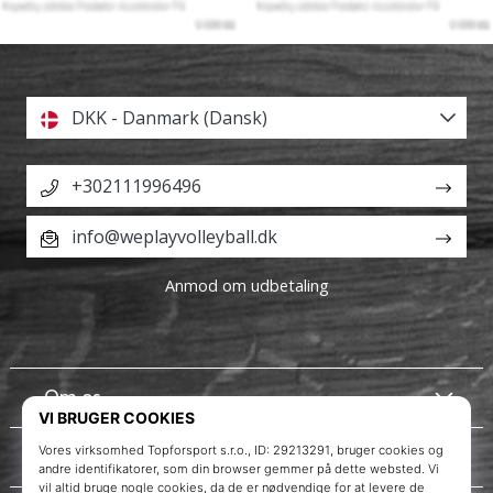
DKK - Danmark (Dansk)
+302111996496
info@weplayvolleyball.dk
Anmod om udbetaling
Om os
Kundeservice