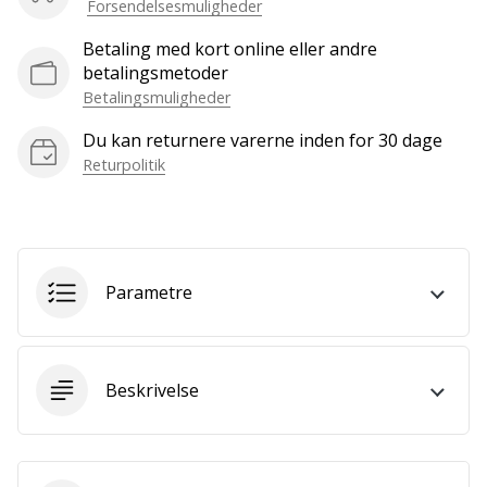
Forsendelsesmuligheder
Bliv
en
Betaling med kort online eller andre
del…
betalingsmetoder
Betalingsmuligheder
Du kan returnere varerne inden for 30 dage
Vis alle
Returpolitik
artikler
Parametre
Beskrivelse